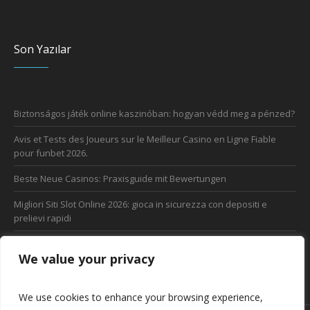
Son Yazılar
Biztonságos játék online kaszinóban: hogyan védd meg a pénzed?
Avis et Tests des Joueurs sur le Meilleur Casino en Ligne Fiable
pour funbet 2026.
Beste Neue Casinos: Praxisguide mit Bewertungen
Migliori Siti Slot Online 2026: gioca in sicurezza con depositi e
prelievi rapidi
Opdag den skjulte verden af Betalice Casino login og spændende
We value your privacy
spiloplevelser
We use cookies to enhance your browsing experience,