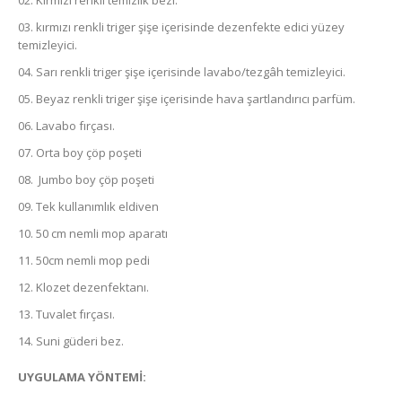
kırmızı renkli triger şişe içerisinde dezenfekte edici yüzey
temizleyici.
Sarı renkli triger şişe içerisinde lavabo/tezgâh temizleyici.
Beyaz renkli triger şişe içerisinde hava şartlandırıcı parfüm.
Lavabo fırçası.
Orta boy çöp poşeti
Jumbo boy çöp poşeti
Tek kullanımlık eldiven
50 cm nemli mop aparatı
50cm nemli mop pedi
Klozet dezenfektanı.
Tuvalet fırçası.
Suni güderi bez.
UYGULAMA YÖNTEMİ: