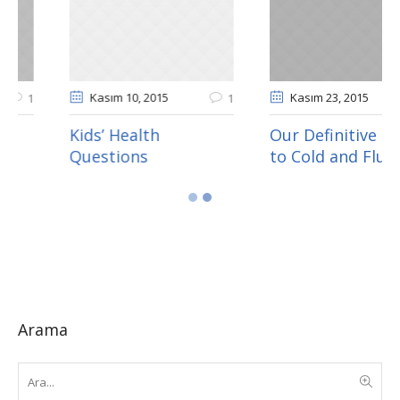
Kasım 27
, 2015
Kasım 10
, 2015
1
1
Helping Children
Kids’ Health
Deal With Trauma
Questions
Arama