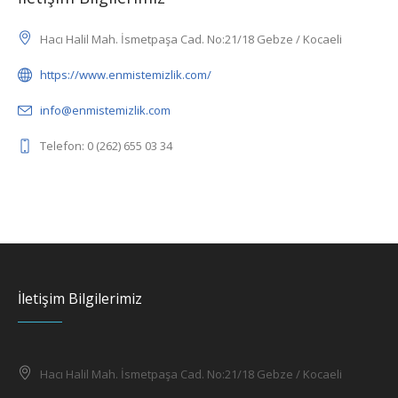
Hacı Halil Mah. İsmetpaşa Cad. No:21/18 Gebze / Kocaeli
https://www.enmistemizlik.com/
info@enmistemizlik.com
Telefon: 0 (262) 655 03 34
İletişim Bilgilerimiz
Hacı Halil Mah. İsmetpaşa Cad. No:21/18 Gebze / Kocaeli