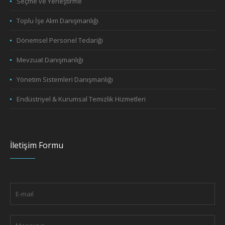
Seçme ve Yerleştirme
Toplu İşe Alım Danışmanlığı
Dönemsel Personel Tedariği
Mevzuat Danışmanlığı
Yönetim Sistemleri Danışmanlığı
Endüstriyel & Kurumsal Temizlik Hizmetleri
İletişim Formu