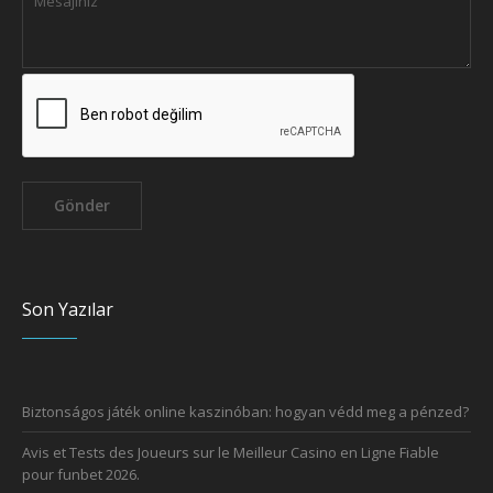
Son Yazılar
Biztonságos játék online kaszinóban: hogyan védd meg a pénzed?
Avis et Tests des Joueurs sur le Meilleur Casino en Ligne Fiable
pour funbet 2026.