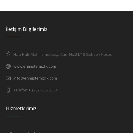
İletişim Bilgilerimiz
Hacı Halil Mah. İsmetpaşa Cad. No:21/18 Gebze / Kocaeli
www.enmistemizlik.com
info@enmistemizlik.com
Telefon: 0 (262) 606 03 34
Hizmetlerimiz