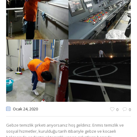
Ocak 24
, 2020
0
0
Gebze temizlik şirketi arıyorsanız hoş geldiniz. Enmis temizlik ve
sosyal hizmetler, kurulduğu tarih itibariyle gebze ve kocaeli