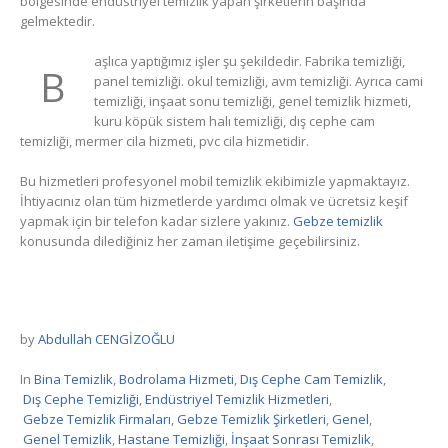
bölgesinde endüstriyel temizlik yapan şirketlerin başında
gelmektedir.
aşlıca yaptığımız işler şu şekildedir. Fabrika temizliği,
B
panel temizliği. okul temizliği, avm temizliği. Ayrıca cami
temizliği, inşaat sonu temizliği, genel temizlik hizmeti,
kuru köpük sistem halı temizliği, dış cephe cam
temizliği, mermer cila hizmeti, pvc cila hizmetidir.
Bu hizmetleri profesyonel mobil temizlik ekibimizle yapmaktayız.
İhtiyacınız olan tüm hizmetlerde yardımcı olmak ve ücretsiz keşif
yapmak için bir telefon kadar sizlere yakınız.
Gebze temizlik
konusunda dilediğiniz her zaman iletişime geçebilirsiniz.
by
Abdullah CENGİZOĞLU
In
Bina Temizlik
,
Bodrolama Hizmeti
,
Dış Cephe Cam Temizlik
,
Dış Cephe Temizliği
,
Endüstriyel Temizlik Hizmetleri
,
Gebze Temizlik Firmaları
,
Gebze Temizlik Şirketleri
,
Genel
,
Genel Temizlik
,
Hastane Temizliği
,
İnşaat Sonrası Temizlik
,