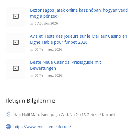
Biztonságos játék online kaszinóban: hogyan védd
meg a pénzed?
3 Ağustos 2026
Avis et Tests des Joueurs sur le Meilleur Casino en
Ligne Fiable pour funbet 2026.
30 Temmuz 2026
Beste Neue Casinos: Praxisguide mit
Bewertungen
30 Temmuz 2026
İletişim Bilgilerimiz
Hacı Halil Mah. İsmetpaşa Cad. No:21/18 Gebze / Kocaeli
https://www.enmistemizlik.com/