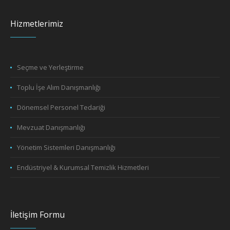
Hizmetlerimiz
Seçme ve Yerleştirme
Toplu İşe Alım Danışmanlığı
Dönemsel Personel Tedariği
Mevzuat Danışmanlığı
Yönetim Sistemleri Danışmanlığı
Endüstriyel & Kurumsal Temizlik Hizmetleri
İletişim Formu