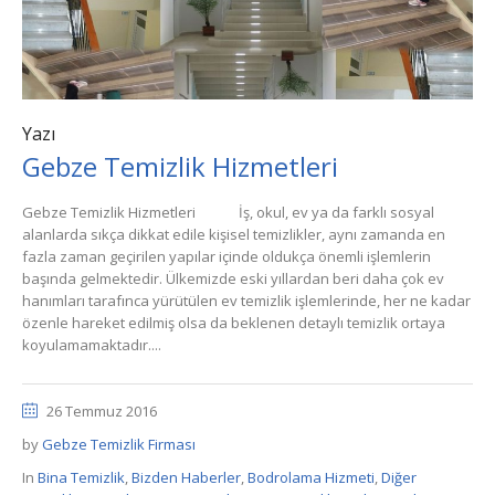
Yazı
Gebze Temizlik Hizmetleri
Gebze Temizlik Hizmetleri İş, okul, ev ya da farklı sosyal
alanlarda sıkça dikkat edile kişisel temizlikler, aynı zamanda en
fazla zaman geçirilen yapılar içinde oldukça önemli işlemlerin
başında gelmektedir. Ülkemizde eski yıllardan beri daha çok ev
hanımları tarafınca yürütülen ev temizlik işlemlerinde, her ne kadar
özenle hareket edilmiş olsa da beklenen detaylı temizlik ortaya
koyulamamaktadır....
26 Temmuz 2016
by
Gebze Temizlik Firması
In
Bina Temizlik
,
Bizden Haberler
,
Bodrolama Hizmeti
,
Diğer