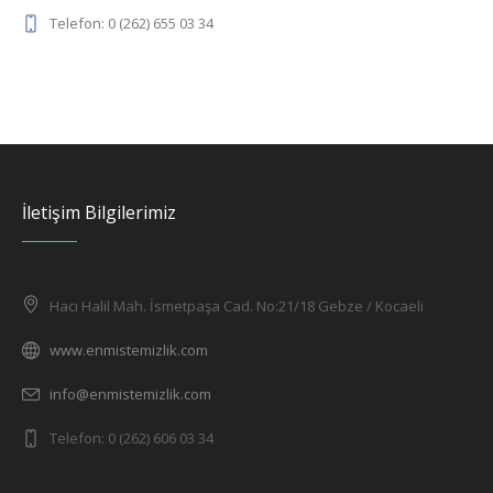
Telefon: 0 (262) 655 03 34
İletişim Bilgilerimiz
Hacı Halil Mah. İsmetpaşa Cad. No:21/18 Gebze / Kocaeli
www.enmistemizlik.com
info@enmistemizlik.com
Telefon: 0 (262) 606 03 34