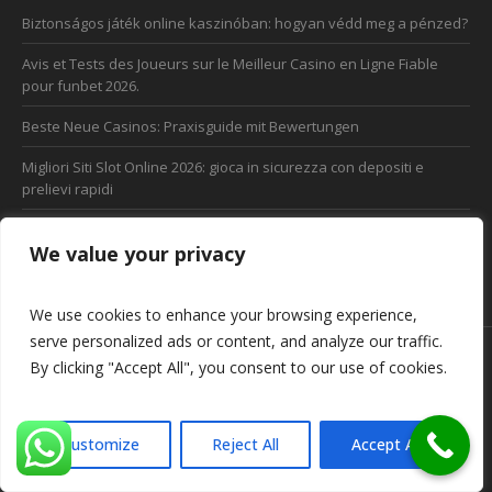
Biztonságos játék online kaszinóban: hogyan védd meg a pénzed?
Avis et Tests des Joueurs sur le Meilleur Casino en Ligne Fiable
pour funbet 2026.
Beste Neue Casinos: Praxisguide mit Bewertungen
Migliori Siti Slot Online 2026: gioca in sicurezza con depositi e
prelievi rapidi
Opdag den skjulte verden af Betalice Casino login og spændende
We value your privacy
spiloplevelser
We use cookies to enhance your browsing experience,
serve personalized ads or content, and analyze our traffic.
Gebze Temizlik Şirketi
Dış Cephe Cam Temizliği
By clicking "Accept All", you consent to our use of cookies.
Genel Temizlik
Personel Temini
Bize Ulaşın
Enmis Sosyal Hizmetler Temizlik San. Tic. Ltd. Sti © 2024 / Tüm
Customize
Reject All
Accept All
Hakları Saklıdır.