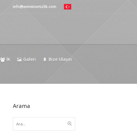
info@enmistemizlik.com
İK
Galeri
Bize Ulaşın
Arama