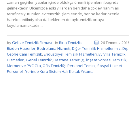
zaman geçirilen yapılar içinde oldukça önemli işlemlerin başında
gelmektedir. Ülkemizde eski yıllardan beri daha çok ev hanımları
tarafınca yürütülen ev temizlik işlemlerinde, her ne kadar özenle
hareket edilmiş olsa da beklenen detaylı temizlik ortaya
koyulamamaktadır....
by
Gebze Temizlik Firması
In
Bina Temizlik
,
26 Temmuz 201
Bizden Haberler
,
Bodrolama Hizmeti
,
Diğer Temizlik Hizmetlerimiz
,
Dış
Cephe Cam Temizlik
,
Endüstriyel Temizlik Hizmetleri
,
Ev Villa Temizlik
Hizmetleri
,
Genel Temizlik
,
Hastane Temizliği
,
İnşaat Sonrası Temizlik
,
Mermer ve PVC Cila
,
Ofis Temizliği
,
Personel Temini
,
Sosyal Hizmet
Personeli
,
Yerinde Kuru Sistem Halı Koltuk Yıkama