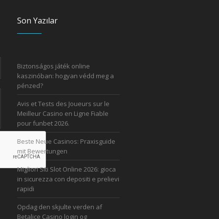
Son Yazılar
Biztonságos játék online
kaszinóban: hogyan védd meg a
pénzed?
Avis et Tests des Joueurs sur le
Meilleur Casino en Ligne Fiable
pour funbet 2026.
Beste Neue Casinos: Praxisguide
mit Bewertungen
Migliori Siti Slot Online 2026: gioca
in sicurezza con depositi e prelievi
rapidi
Opdag den skjulte verden af
Betalice Casino login og