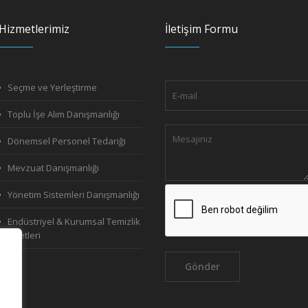
Hizmetlerimiz
İletişim Formu
Seçme ve Yerleştirme
Toplu İşe Alım Danışmanlığı
Dönemsel Personel Tedariği
Mevzuat Danışmanlığı
Yönetim Sistemleri Danışmanlığı
Endüstriyel & Kurumsal Temizlik
Hizmetleri