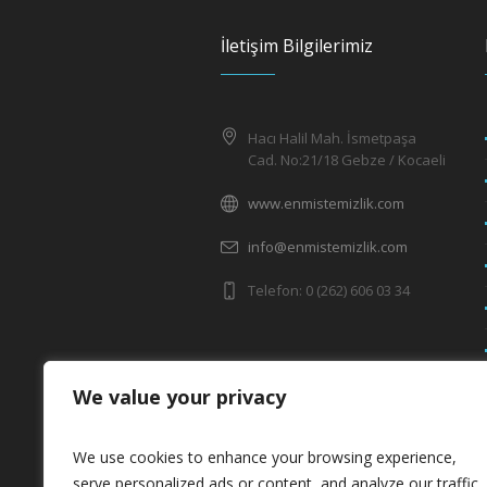
İletişim Bilgilerimiz
Hacı Halil Mah. İsmetpaşa
Cad. No:21/18 Gebze / Kocaeli
www.enmistemizlik.com
info@enmistemizlik.com
Telefon: 0 (262) 606 03 34
We value your privacy
We use cookies to enhance your browsing experience,
serve personalized ads or content, and analyze our traffic.