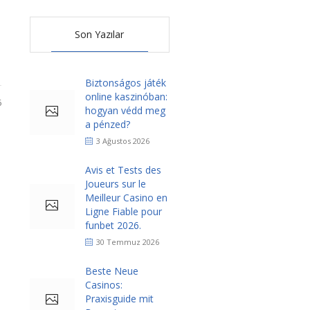
Son Yazılar
Biztonságos játék
online kaszinóban:
6
hogyan védd meg
a pénzed?
3 Ağustos 2026
Avis et Tests des
Joueurs sur le
Meilleur Casino en
Ligne Fiable pour
funbet 2026.
30 Temmuz 2026
Beste Neue
Casinos:
Praxisguide mit