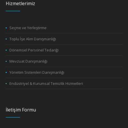
Hizmetlerimiz
Seçme ve Yerleştirme
Toplu İşe Alım Danışmanlığı
Dönemsel Personel Tedariği
Mevzuat Danışmanlığı
Yönetim Sistemleri Danışmanlığı
Endüstriyel & Kurumsal Temizlik Hizmetleri
İletişim Formu