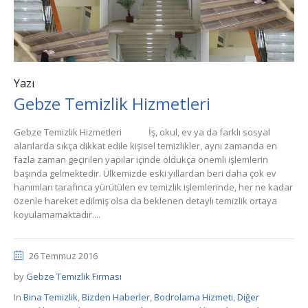
Yazı
Gebze Temizlik Hizmetleri
Gebze Temizlik Hizmetleri İş, okul, ev ya da farklı sosyal
alanlarda sıkça dikkat edile kişisel temizlikler, aynı zamanda en
fazla zaman geçirilen yapılar içinde oldukça önemli işlemlerin
başında gelmektedir. Ülkemizde eski yıllardan beri daha çok ev
hanımları tarafınca yürütülen ev temizlik işlemlerinde, her ne kadar
özenle hareket edilmiş olsa da beklenen detaylı temizlik ortaya
koyulamamaktadır....
26 Temmuz 2016
by
Gebze Temizlik Firması
In
Bina Temizlik
,
Bizden Haberler
,
Bodrolama Hizmeti
,
Diğer