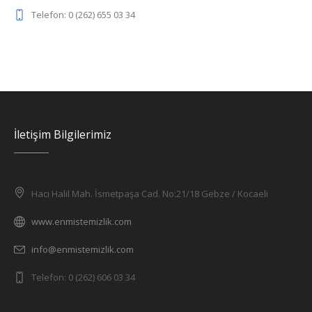
Telefon: 0 (262) 655 03 34
İletişim Bilgilerimiz
Hacı Halil Mah. İsmetpaşa Cad. No:21/18 Gebze / Kocaeli
www.enmistemizlik.com
info@enmistemizlik.com
Telefon: 0 (262) 606 03 34