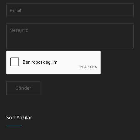
Son Yazılar