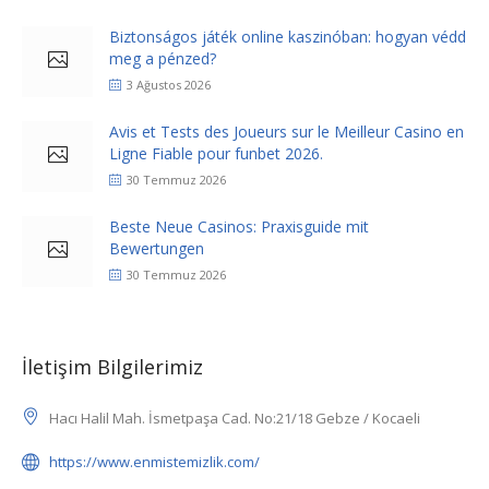
Biztonságos játék online kaszinóban: hogyan védd
meg a pénzed?
3 Ağustos 2026
Avis et Tests des Joueurs sur le Meilleur Casino en
Ligne Fiable pour funbet 2026.
30 Temmuz 2026
Beste Neue Casinos: Praxisguide mit
Bewertungen
30 Temmuz 2026
İletişim Bilgilerimiz
Hacı Halil Mah. İsmetpaşa Cad. No:21/18 Gebze / Kocaeli
https://www.enmistemizlik.com/