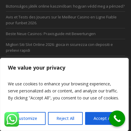
Biztonságos játék online kaszinóban: hogyan védd meg a pénzed?
Avis et Tests des Joueurs sur le Meilleur Casino en Ligne Fiable
pour funbet 2026.
Beste Neue Casinos: Praxisguide mit Bewertungen
Migliori Siti Slot Online 2026: gioca in sicurezza con depositi e
prelievi rapidi
Opdag den skjulte verden af Betalice Casino login og spændende
We value your privacy
spiloplevelser
We use cookies to enhance your browsing experience,
serve personalized ads or content, and analyze our traffic.
Gebze Temizlik Şirketi
Dış Cephe Cam Temizliği
By clicking "Accept All", you consent to our use of cookies.
Genel Temizlik
Personel Temini
Bize Ulaşın
Enmis Sosyal Hizmetler Temizlik San. Tic. Ltd. Sti © 2024 / Tüm
Customize
Reject All
Accept All
Hakları Saklıdır.