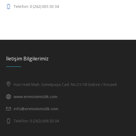
Telefon: 0 (262) 655 03 34
İletişim Bilgilerimiz
Hacı Halil Mah. İsmetpaşa Cad. No:21/18 Gebze / Kocaeli
www.enmistemizlik.com
info@enmistemizlik.com
Telefon: 0 (262) 606 03 34