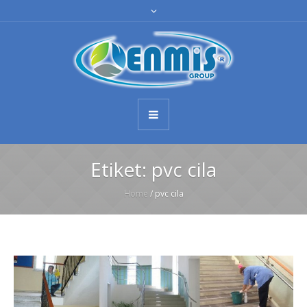
Etiket:
pvc cila
Home
/
pvc cila