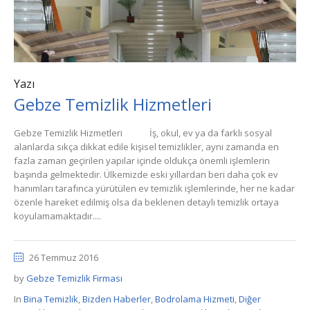
Yazı
Gebze Temizlik Hizmetleri
Gebze Temizlik Hizmetleri İş, okul, ev ya da farklı sosyal
alanlarda sıkça dikkat edile kişisel temizlikler, aynı zamanda en
fazla zaman geçirilen yapılar içinde oldukça önemli işlemlerin
başında gelmektedir. Ülkemizde eski yıllardan beri daha çok ev
hanımları tarafınca yürütülen ev temizlik işlemlerinde, her ne kadar
özenle hareket edilmiş olsa da beklenen detaylı temizlik ortaya
koyulamamaktadır....
26 Temmuz 2016
by
Gebze Temizlik Firması
In
Bina Temizlik
,
Bizden Haberler
,
Bodrolama Hizmeti
,
Diğer