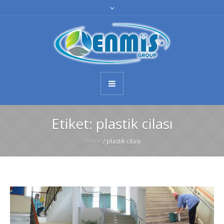
Etiket:
plastik cilası
Home
/
plastik cilası