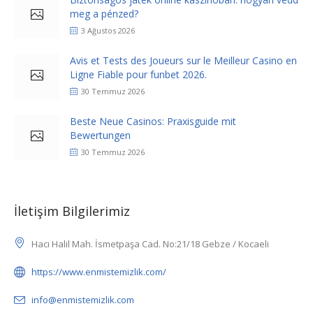
meg a pénzed?
3 Ağustos 2026
Avis et Tests des Joueurs sur le Meilleur Casino en
Ligne Fiable pour funbet 2026.
30 Temmuz 2026
Beste Neue Casinos: Praxisguide mit
Bewertungen
30 Temmuz 2026
İletişim Bilgilerimiz
Hacı Halil Mah. İsmetpaşa Cad. No:21/18 Gebze / Kocaeli
https://www.enmistemizlik.com/
info@enmistemizlik.com