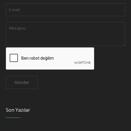
Son Yazılar