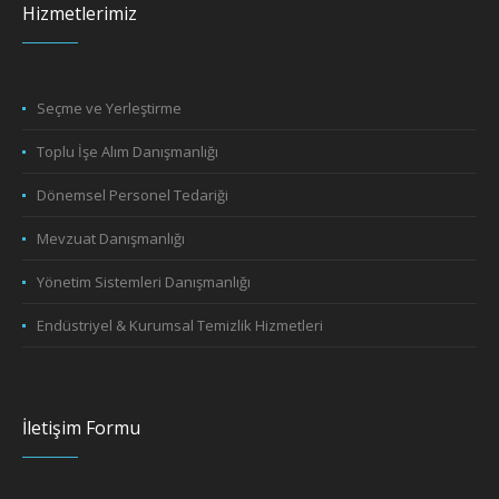
Hizmetlerimiz
Seçme ve Yerleştirme
Toplu İşe Alım Danışmanlığı
Dönemsel Personel Tedariği
Mevzuat Danışmanlığı
Yönetim Sistemleri Danışmanlığı
Endüstriyel & Kurumsal Temizlik Hizmetleri
İletişim Formu