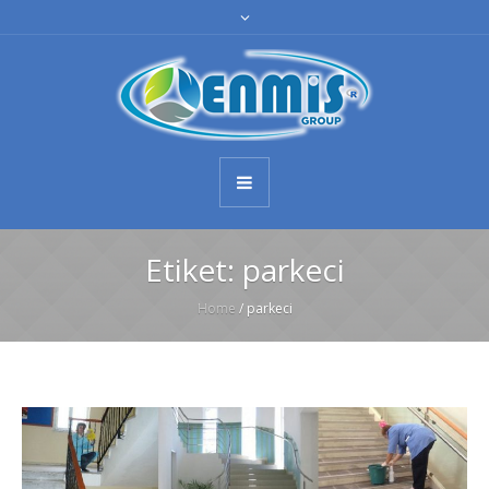
Etiket:
parkeci
Home
/
parkeci