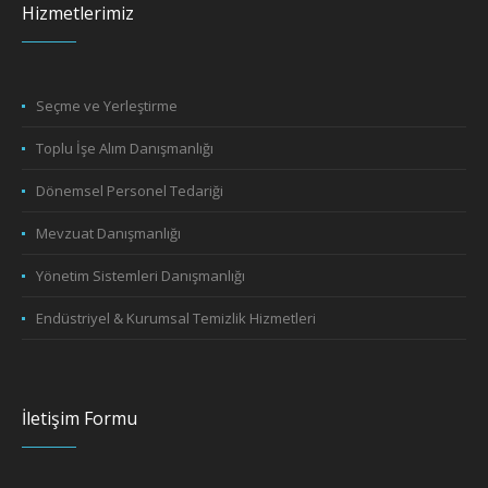
Hizmetlerimiz
Seçme ve Yerleştirme
Toplu İşe Alım Danışmanlığı
Dönemsel Personel Tedariği
Mevzuat Danışmanlığı
Yönetim Sistemleri Danışmanlığı
Endüstriyel & Kurumsal Temizlik Hizmetleri
İletişim Formu