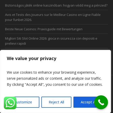
Biztonságos játék online kaszinóban: hogyan védd meg a pénzed?
Avis et Tests des Joueurs sur le Meilleur Casino en Ligne Fiable
pour funbet 2026.
Beste Neue Casinos: Praxisguide mit Bewertungen
Migliori Siti Slot Online 2026: gioca in sicurezza con depositi e
prelievi rapidi
Opdag den skjulte verden af Betalice Casino login og spændende
We value your privacy
spiloplevelser
We use cookies to enhance your browsing experience,
serve personalized ads or content, and analyze our traffic.
Gebze Temizlik Şirketi
Dış Cephe Cam Temizliği
By clicking "Accept All", you consent to our use of cookies.
Genel Temizlik
Personel Temini
Bize Ulaşın
Enmis Sosyal Hizmetler Temizlik San. Tic. Ltd. Sti © 2024 / Tüm
Customize
Reject All
Accept All
Hakları Saklıdır.