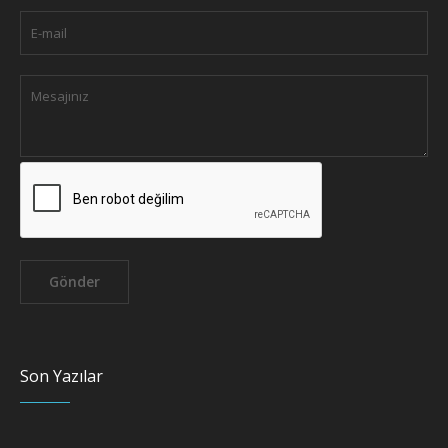
Son Yazılar