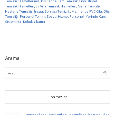
Temizlik Hizmetlerimiz
,
Dış Cephe Cam Temizlik
,
Endüstriyel
Temizlik Hizmetleri
,
Ev Villa Temizlik Hizmetleri
,
Genel Temizlik
,
Hastane Temizliği
,
İnşaat Sonrası Temizlik
,
Mermer ve PVC Cila
,
Ofis
Temizliği
,
Personel Temini
,
Sosyal Hizmet Personeli
,
Yerinde Kuru
Sistem Halı Koltuk Yıkama
Arama
Son Yazılar
Biztonságos játék online kaszinóban: hogyan védd