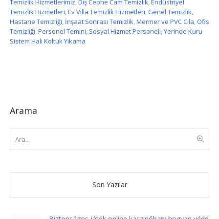
Temizlik Hizmetlerimiz
,
Dış Cephe Cam Temizlik
,
Endüstriyel
Temizlik Hizmetleri
,
Ev Villa Temizlik Hizmetleri
,
Genel Temizlik
,
Hastane Temizliği
,
İnşaat Sonrası Temizlik
,
Mermer ve PVC Cila
,
Ofis
Temizliği
,
Personel Temini
,
Sosyal Hizmet Personeli
,
Yerinde Kuru
Sistem Halı Koltuk Yıkama
Arama
Son Yazılar
Biztonságos játék online kaszinóban: hogyan védd