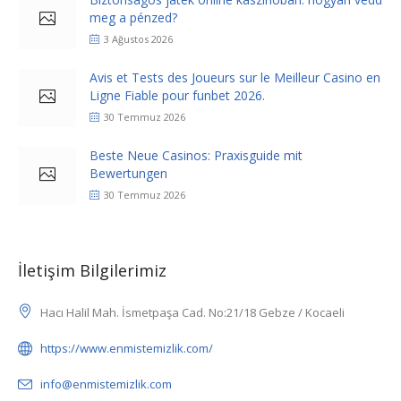
meg a pénzed?
3 Ağustos 2026
Avis et Tests des Joueurs sur le Meilleur Casino en
Ligne Fiable pour funbet 2026.
30 Temmuz 2026
Beste Neue Casinos: Praxisguide mit
Bewertungen
30 Temmuz 2026
İletişim Bilgilerimiz
Hacı Halil Mah. İsmetpaşa Cad. No:21/18 Gebze / Kocaeli
https://www.enmistemizlik.com/
info@enmistemizlik.com