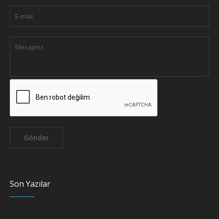
Son Yazılar