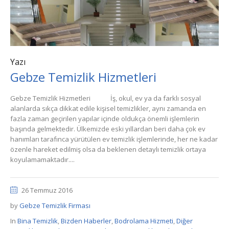
Yazı
Gebze Temizlik Hizmetleri
Gebze Temizlik Hizmetleri İş, okul, ev ya da farklı sosyal
alanlarda sıkça dikkat edile kişisel temizlikler, aynı zamanda en
fazla zaman geçirilen yapılar içinde oldukça önemli işlemlerin
başında gelmektedir. Ülkemizde eski yıllardan beri daha çok ev
hanımları tarafınca yürütülen ev temizlik işlemlerinde, her ne kadar
özenle hareket edilmiş olsa da beklenen detaylı temizlik ortaya
koyulamamaktadır....
26 Temmuz 2016
by
Gebze Temizlik Firması
In
Bina Temizlik
,
Bizden Haberler
,
Bodrolama Hizmeti
,
Diğer