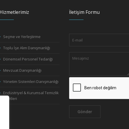
Hizmetlerimiz
İletişim Formu
Seçme ve Yerleştirme
Toplu İşe Alım Danışmanlığı
Dönemsel Personel Tedariği
Mevzuat Danışmanlığı
Yönetim Sistemleri Danışmanlığı
Endüstriyel & Kurumsal Temizlik
Hizmetleri