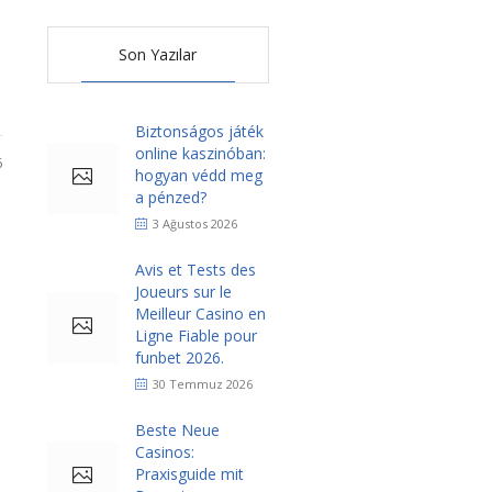
Son Yazılar
Biztonságos játék
online kaszinóban:
6
hogyan védd meg
a pénzed?
3 Ağustos 2026
Avis et Tests des
Joueurs sur le
Meilleur Casino en
Ligne Fiable pour
funbet 2026.
30 Temmuz 2026
Beste Neue
Casinos:
Praxisguide mit