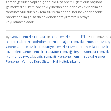
zaman geçirilen yapılar içinde oldukça önemli işlemlerin başında
gelmektedir. Ülkemizde eski yıllardan beri daha çok ev hanımları
tarafınca yürütülen ev temizlik işlemlerinde, her ne kadar özenle
hareket edilmiş olsa da beklenen detaylı temizlik ortaya
koyulamamaktadır....
by
Gebze Temizlik Firması
In
Bina Temizlik
,
26 Temmuz 201
Bizden Haberler
,
Bodrolama Hizmeti
,
Diğer Temizlik Hizmetlerimiz
,
Dış
Cephe Cam Temizlik
,
Endüstriyel Temizlik Hizmetleri
,
Ev Villa Temizlik
Hizmetleri
,
Genel Temizlik
,
Hastane Temizliği
,
İnşaat Sonrası Temizlik
,
Mermer ve PVC Cila
,
Ofis Temizliği
,
Personel Temini
,
Sosyal Hizmet
Personeli
,
Yerinde Kuru Sistem Halı Koltuk Yıkama