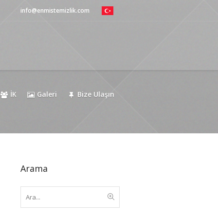
info@enmistemizlik.com
İK
Galeri
Bize Ulaşın
Arama