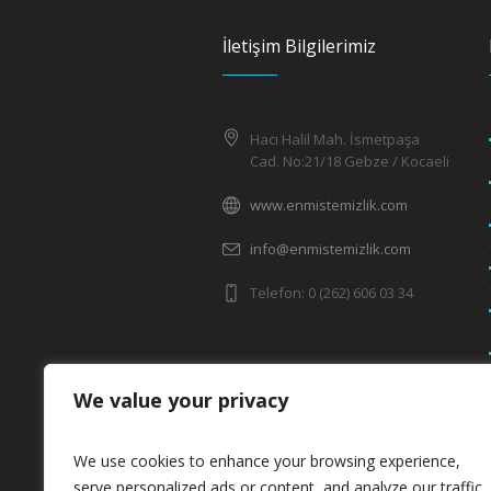
İletişim Bilgilerimiz
Hacı Halil Mah. İsmetpaşa
Cad. No:21/18 Gebze / Kocaeli
www.enmistemizlik.com
info@enmistemizlik.com
Telefon: 0 (262) 606 03 34
We value your privacy
We use cookies to enhance your browsing experience,
serve personalized ads or content, and analyze our traffic.