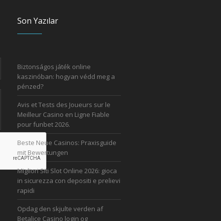
Son Yazılar
Biztonságos játék online
kaszinóban: hogyan védd meg a
pénzed?
Avis et Tests des Joueurs sur le
Meilleur Casino en Ligne Fiable
pour funbet 2026.
Beste Neue Casinos: Praxisguide
mit Bewertungen
Migliori Siti Slot Online 2026: gioca
in sicurezza con depositi e prelievi
rapidi
Opdag den skjulte verden af
Betalice Casino login og