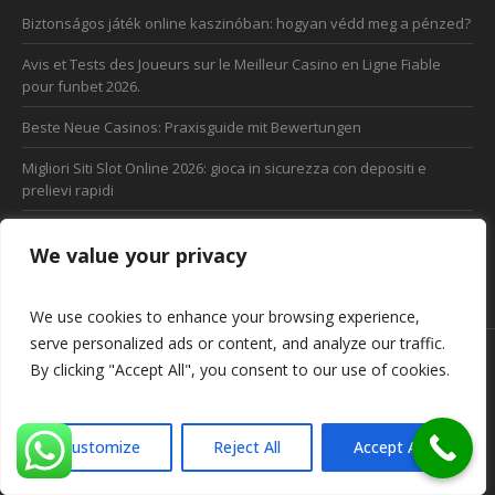
Biztonságos játék online kaszinóban: hogyan védd meg a pénzed?
Avis et Tests des Joueurs sur le Meilleur Casino en Ligne Fiable
pour funbet 2026.
Beste Neue Casinos: Praxisguide mit Bewertungen
Migliori Siti Slot Online 2026: gioca in sicurezza con depositi e
prelievi rapidi
Opdag den skjulte verden af Betalice Casino login og spændende
We value your privacy
spiloplevelser
We use cookies to enhance your browsing experience,
serve personalized ads or content, and analyze our traffic.
Gebze Temizlik Şirketi
Dış Cephe Cam Temizliği
By clicking "Accept All", you consent to our use of cookies.
Genel Temizlik
Personel Temini
Bize Ulaşın
Enmis Sosyal Hizmetler Temizlik San. Tic. Ltd. Sti © 2024 / Tüm
Customize
Reject All
Accept All
Hakları Saklıdır.