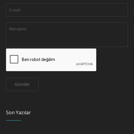
Son Yazılar