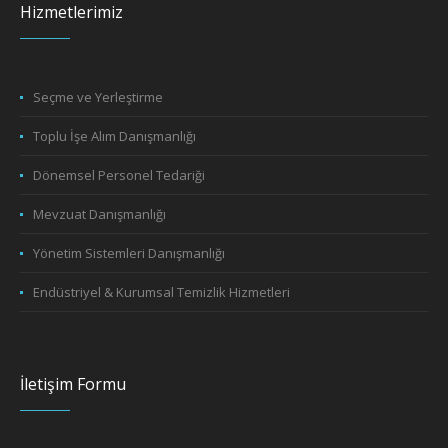
Hizmetlerimiz
Seçme ve Yerleştirme
Toplu İşe Alım Danışmanlığı
Dönemsel Personel Tedariği
Mevzuat Danışmanlığı
Yönetim Sistemleri Danışmanlığı
Endüstriyel & Kurumsal Temizlik Hizmetleri
İletişim Formu