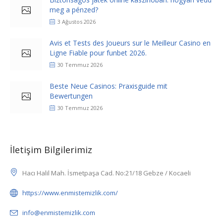
meg a pénzed?
3 Ağustos 2026
Avis et Tests des Joueurs sur le Meilleur Casino en
Ligne Fiable pour funbet 2026.
30 Temmuz 2026
Beste Neue Casinos: Praxisguide mit
Bewertungen
30 Temmuz 2026
İletişim Bilgilerimiz
Hacı Halil Mah. İsmetpaşa Cad. No:21/18 Gebze / Kocaeli
https://www.enmistemizlik.com/
info@enmistemizlik.com