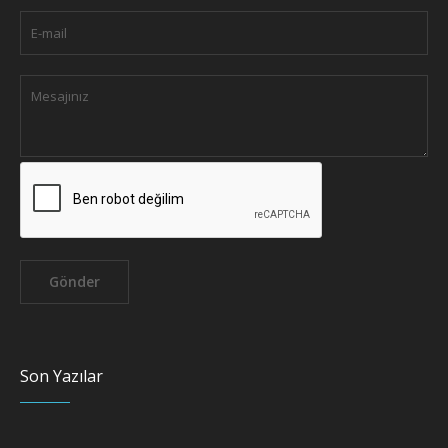
Son Yazılar