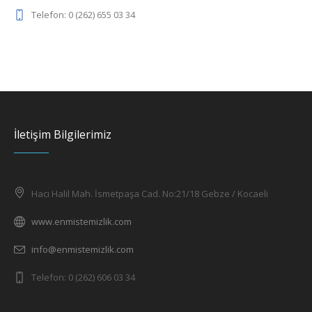
Telefon: 0 (262) 655 03 34
İletişim Bilgilerimiz
Hacı Halil Mah. İsmetpaşa Cad. No:21/18 Gebze / Kocaeli
www.enmistemizlik.com
info@enmistemizlik.com
Telefon: 0 (262) 606 03 34