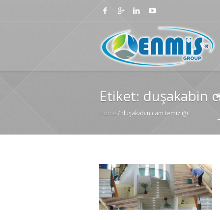
Etiket:
duşakabin c
Home
/
duşakabin cam temizliği