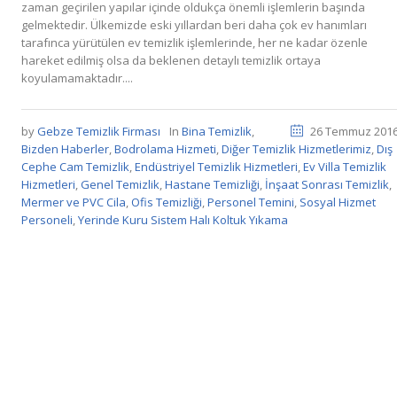
zaman geçirilen yapılar içinde oldukça önemli işlemlerin başında
gelmektedir. Ülkemizde eski yıllardan beri daha çok ev hanımları
tarafınca yürütülen ev temizlik işlemlerinde, her ne kadar özenle
hareket edilmiş olsa da beklenen detaylı temizlik ortaya
koyulamamaktadır....
by
Gebze Temizlik Firması
In
Bina Temizlik
,
26 Temmuz 201
Bizden Haberler
,
Bodrolama Hizmeti
,
Diğer Temizlik Hizmetlerimiz
,
Dış
Cephe Cam Temizlik
,
Endüstriyel Temizlik Hizmetleri
,
Ev Villa Temizlik
Hizmetleri
,
Genel Temizlik
,
Hastane Temizliği
,
İnşaat Sonrası Temizlik
,
Mermer ve PVC Cila
,
Ofis Temizliği
,
Personel Temini
,
Sosyal Hizmet
Personeli
,
Yerinde Kuru Sistem Halı Koltuk Yıkama