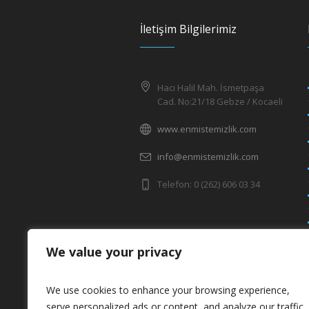
İletişim Bilgilerimiz
Hacı Halil Mah. İsmetpaşa
Cad. No:21/18 Gebze / Kocaeli
www.enmistemizlik.com
info@enmistemizlik.com
Telefon: 0 (262) 606 03 34
We value your privacy
We use cookies to enhance your browsing experience,
serve personalized ads or content, and analyze our traffic.