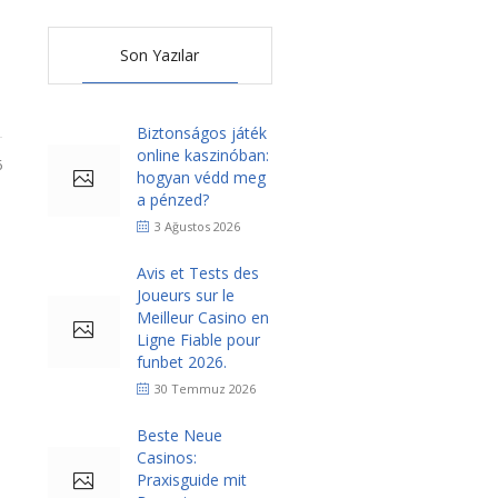
Son Yazılar
Biztonságos játék
online kaszinóban:
6
hogyan védd meg
a pénzed?
3 Ağustos 2026
Avis et Tests des
Joueurs sur le
Meilleur Casino en
Ligne Fiable pour
funbet 2026.
30 Temmuz 2026
Beste Neue
Casinos:
Praxisguide mit