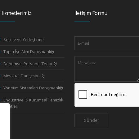
Hizmetlerimiz
İletişim Formu
Seçme ve Yerleştirme
Toplu İşe Alım Danışmanlığı
Dönemsel Personel Tedariği
Mevzuat Danışmanlığı
Yönetim Sistemleri Danışmanlığı
Endüstriyel & Kurumsal Temizlik
Hizmetleri