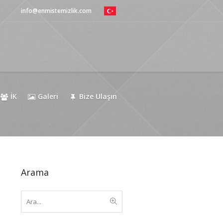
info@enmistemizlik.com
İK
Galeri
Bize Ulaşın
Arama