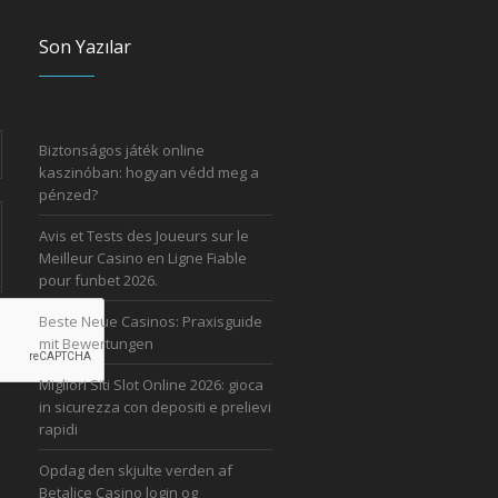
Son Yazılar
Biztonságos játék online
kaszinóban: hogyan védd meg a
pénzed?
Avis et Tests des Joueurs sur le
Meilleur Casino en Ligne Fiable
pour funbet 2026.
Beste Neue Casinos: Praxisguide
mit Bewertungen
Migliori Siti Slot Online 2026: gioca
in sicurezza con depositi e prelievi
rapidi
Opdag den skjulte verden af
Betalice Casino login og