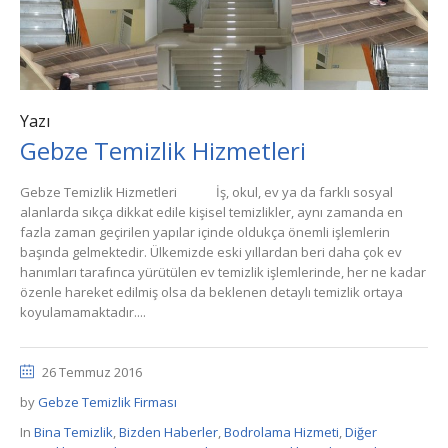
Yazı
Gebze Temizlik Hizmetleri
Gebze Temizlik Hizmetleri İş, okul, ev ya da farklı sosyal
alanlarda sıkça dikkat edile kişisel temizlikler, aynı zamanda en
fazla zaman geçirilen yapılar içinde oldukça önemli işlemlerin
başında gelmektedir. Ülkemizde eski yıllardan beri daha çok ev
hanımları tarafınca yürütülen ev temizlik işlemlerinde, her ne kadar
özenle hareket edilmiş olsa da beklenen detaylı temizlik ortaya
koyulamamaktadır....
26 Temmuz 2016
by
Gebze Temizlik Firması
In
Bina Temizlik
,
Bizden Haberler
,
Bodrolama Hizmeti
,
Diğer