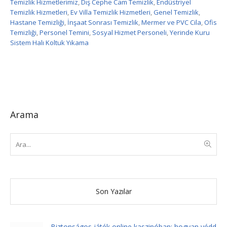
Temizlik Hizmetlerimiz
,
Dış Cephe Cam Temizlik
,
Endüstriyel
Temizlik Hizmetleri
,
Ev Villa Temizlik Hizmetleri
,
Genel Temizlik
,
Hastane Temizliği
,
İnşaat Sonrası Temizlik
,
Mermer ve PVC Cila
,
Ofis
Temizliği
,
Personel Temini
,
Sosyal Hizmet Personeli
,
Yerinde Kuru
Sistem Halı Koltuk Yıkama
Arama
Son Yazılar
Biztonságos játék online kaszinóban: hogyan védd