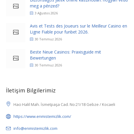
meg a pénzed?
3 Ağustos 2026
Avis et Tests des Joueurs sur le Meilleur Casino en
Ligne Fiable pour funbet 2026.
30 Temmuz 2026
Beste Neue Casinos: Praxisguide mit
Bewertungen
30 Temmuz 2026
İletişim Bilgilerimiz
Hacı Halil Mah. İsmetpaşa Cad. No:21/18 Gebze / Kocaeli
https://www.enmistemizlik.com/
info@enmistemizlik.com