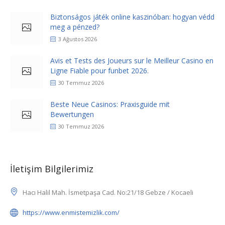
Biztonságos játék online kaszinóban: hogyan védd
meg a pénzed?
3 Ağustos 2026
Avis et Tests des Joueurs sur le Meilleur Casino en
Ligne Fiable pour funbet 2026.
30 Temmuz 2026
Beste Neue Casinos: Praxisguide mit
Bewertungen
30 Temmuz 2026
İletişim Bilgilerimiz
Hacı Halil Mah. İsmetpaşa Cad. No:21/18 Gebze / Kocaeli
https://www.enmistemizlik.com/