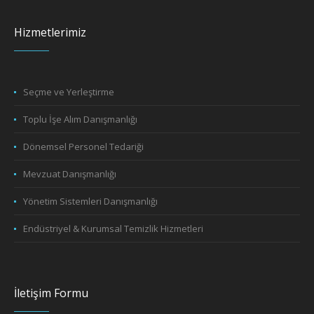
Hizmetlerimiz
Seçme ve Yerleştirme
Toplu İşe Alım Danışmanlığı
Dönemsel Personel Tedariği
Mevzuat Danışmanlığı
Yönetim Sistemleri Danışmanlığı
Endüstriyel & Kurumsal Temizlik Hizmetleri
İletişim Formu