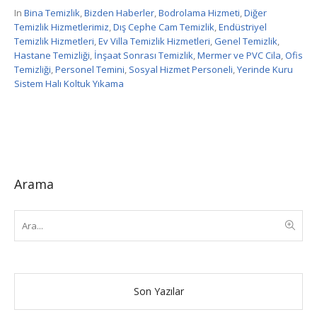
In
Bina Temizlik
,
Bizden Haberler
,
Bodrolama Hizmeti
,
Diğer
Temizlik Hizmetlerimiz
,
Dış Cephe Cam Temizlik
,
Endüstriyel
Temizlik Hizmetleri
,
Ev Villa Temizlik Hizmetleri
,
Genel Temizlik
,
Hastane Temizliği
,
İnşaat Sonrası Temizlik
,
Mermer ve PVC Cila
,
Ofis
Temizliği
,
Personel Temini
,
Sosyal Hizmet Personeli
,
Yerinde Kuru
Sistem Halı Koltuk Yıkama
Arama
Son Yazılar