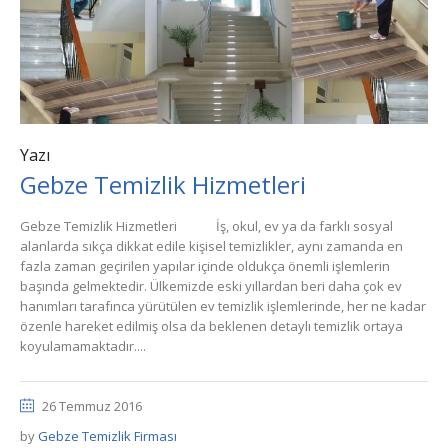
Yazı
Gebze Temizlik Hizmetleri
Gebze Temizlik Hizmetleri İş, okul, ev ya da farklı sosyal
alanlarda sıkça dikkat edile kişisel temizlikler, aynı zamanda en
fazla zaman geçirilen yapılar içinde oldukça önemli işlemlerin
başında gelmektedir. Ülkemizde eski yıllardan beri daha çok ev
hanımları tarafınca yürütülen ev temizlik işlemlerinde, her ne kadar
özenle hareket edilmiş olsa da beklenen detaylı temizlik ortaya
koyulamamaktadır....
26 Temmuz 2016
by
Gebze Temizlik Firması