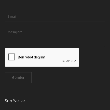
Son Yazılar