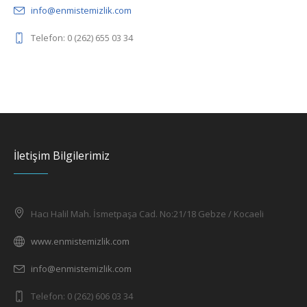
info@enmistemizlik.com
Telefon: 0 (262) 655 03 34
İletişim Bilgilerimiz
Hacı Halil Mah. İsmetpaşa Cad. No:21/18 Gebze / Kocaeli
www.enmistemizlik.com
info@enmistemizlik.com
Telefon: 0 (262) 606 03 34