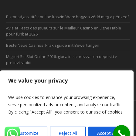
Biztonságos játék online kaszinóban: hogyan védd meg a pénzed?
Avis et Tests des Joueurs sur le Meilleur Casino en Ligne Fiable
pour funbet 2026.
Beste Neue Casinos: Praxisguide mit Bewertungen
Migliori Siti Slot Online 2026: gioca in sicurezza con depositi e
prelievi rapidi
Opdag den skjulte verden af Betalice Casino login og spændende
We value your privacy
spiloplevelser
We use cookies to enhance your browsing experience,
serve personalized ads or content, and analyze our traffic.
Gebze Temizlik Şirketi
Dış Cephe Cam Temizliği
By clicking "Accept All", you consent to our use of cookies.
Genel Temizlik
Personel Temini
Bize Ulaşın
Enmis Sosyal Hizmetler Temizlik San. Tic. Ltd. Sti © 2024 / Tüm
Customize
Reject All
Accept All