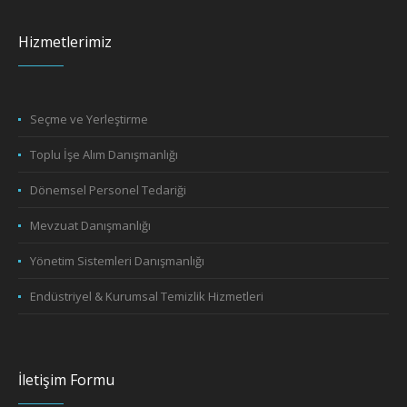
Hizmetlerimiz
Seçme ve Yerleştirme
Toplu İşe Alım Danışmanlığı
Dönemsel Personel Tedariği
Mevzuat Danışmanlığı
Yönetim Sistemleri Danışmanlığı
Endüstriyel & Kurumsal Temizlik Hizmetleri
İletişim Formu