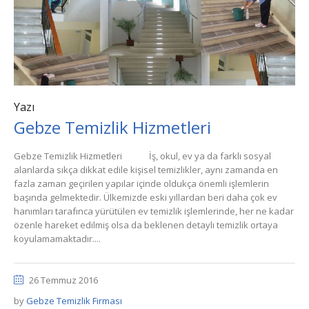
Yazı
Gebze Temizlik Hizmetleri
Gebze Temizlik Hizmetleri İş, okul, ev ya da farklı sosyal
alanlarda sıkça dikkat edile kişisel temizlikler, aynı zamanda en
fazla zaman geçirilen yapılar içinde oldukça önemli işlemlerin
başında gelmektedir. Ülkemizde eski yıllardan beri daha çok ev
hanımları tarafınca yürütülen ev temizlik işlemlerinde, her ne kadar
özenle hareket edilmiş olsa da beklenen detaylı temizlik ortaya
koyulamamaktadır....
26 Temmuz 2016
by
Gebze Temizlik Firması