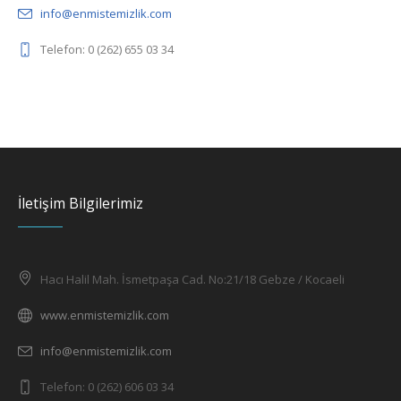
info@enmistemizlik.com
Telefon: 0 (262) 655 03 34
İletişim Bilgilerimiz
Hacı Halil Mah. İsmetpaşa Cad. No:21/18 Gebze / Kocaeli
www.enmistemizlik.com
info@enmistemizlik.com
Telefon: 0 (262) 606 03 34