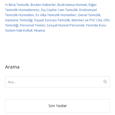
In
Bina Temizlik
,
Bizden Haberler
,
Bodrolama Hizmeti
,
Diğer
Temizlik Hizmetlerimiz
,
Dış Cephe Cam Temizlik
,
Endüstriyel
Temizlik Hizmetleri
,
Ev Villa Temizlik Hizmetleri
,
Genel Temizlik
,
Hastane Temizliği
,
İnşaat Sonrası Temizlik
,
Mermer ve PVC Cila
,
Ofis
Temizliği
,
Personel Temini
,
Sosyal Hizmet Personeli
,
Yerinde Kuru
Sistem Halı Koltuk Yıkama
Arama
Son Yazılar