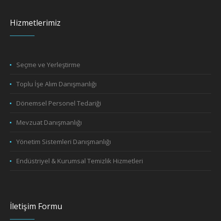
Hizmetlerimiz
Seçme ve Yerleştirme
Toplu İşe Alım Danışmanlığı
Dönemsel Personel Tedariği
Mevzuat Danışmanlığı
Yönetim Sistemleri Danışmanlığı
Endüstriyel & Kurumsal Temizlik Hizmetleri
İletişim Formu