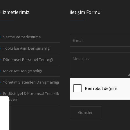
Hizmetlerimiz
İletişim Formu
Seçme ve Yerleştirme
Toplu İşe Alım Danışmanlığı
Dönemsel Personel Tedariği
Mevzuat Danışmanlığı
Yönetim Sistemleri Danışmanlığı
Endüstriyel & Kurumsal Temizlik
Hizmetleri