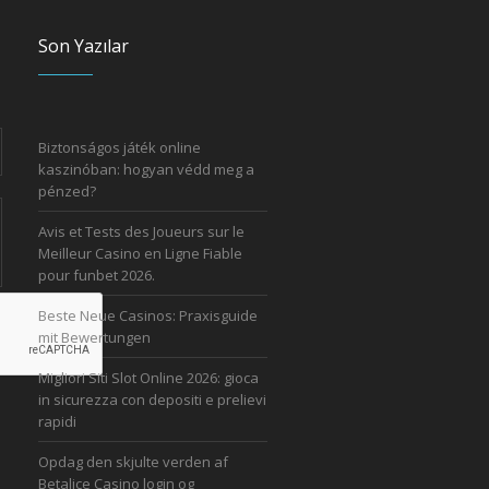
Son Yazılar
Biztonságos játék online
kaszinóban: hogyan védd meg a
pénzed?
Avis et Tests des Joueurs sur le
Meilleur Casino en Ligne Fiable
pour funbet 2026.
Beste Neue Casinos: Praxisguide
mit Bewertungen
Migliori Siti Slot Online 2026: gioca
in sicurezza con depositi e prelievi
rapidi
Opdag den skjulte verden af
Betalice Casino login og