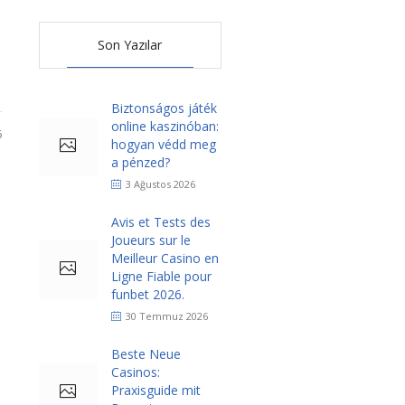
Son Yazılar
Biztonságos játék
online kaszinóban:
6
hogyan védd meg
a pénzed?
3 Ağustos 2026
Avis et Tests des
Joueurs sur le
Meilleur Casino en
Ligne Fiable pour
funbet 2026.
30 Temmuz 2026
Beste Neue
Casinos:
Praxisguide mit