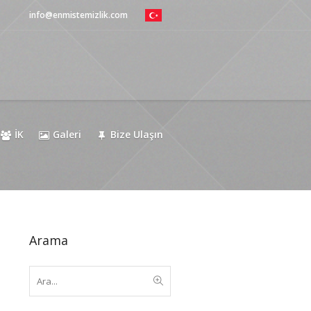
info@enmistemizlik.com
İK
Galeri
Bize Ulaşın
Arama