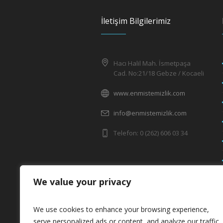
İletişim Bilgilerimiz
Hacı Halil Mah. İsmetpaşa
Cad. No:21/18 Gebze / Kocaeli
www.enmistemizlik.com
info@enmistemizlik.com
Telefon: 0 (262) 606 03 34
We value your privacy
We use cookies to enhance your browsing experience,
serve personalized ads or content, and analyze our traffic.