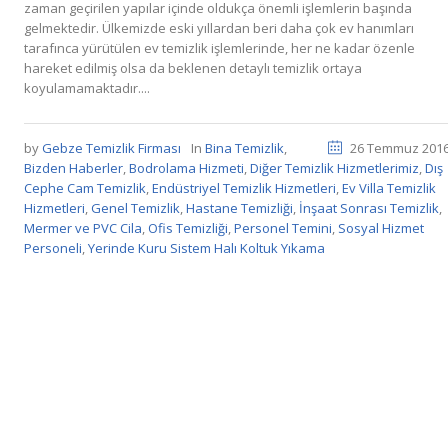
zaman geçirilen yapılar içinde oldukça önemli işlemlerin başında
gelmektedir. Ülkemizde eski yıllardan beri daha çok ev hanımları
tarafınca yürütülen ev temizlik işlemlerinde, her ne kadar özenle
hareket edilmiş olsa da beklenen detaylı temizlik ortaya
koyulamamaktadır....
by
Gebze Temizlik Firması
In
Bina Temizlik
,
26 Temmuz 201
Bizden Haberler
,
Bodrolama Hizmeti
,
Diğer Temizlik Hizmetlerimiz
,
Dış
Cephe Cam Temizlik
,
Endüstriyel Temizlik Hizmetleri
,
Ev Villa Temizlik
Hizmetleri
,
Genel Temizlik
,
Hastane Temizliği
,
İnşaat Sonrası Temizlik
,
Mermer ve PVC Cila
,
Ofis Temizliği
,
Personel Temini
,
Sosyal Hizmet
Personeli
,
Yerinde Kuru Sistem Halı Koltuk Yıkama