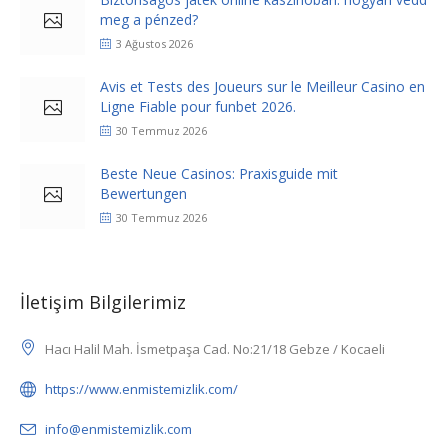
meg a pénzed?
3 Ağustos 2026
Avis et Tests des Joueurs sur le Meilleur Casino en
Ligne Fiable pour funbet 2026.
30 Temmuz 2026
Beste Neue Casinos: Praxisguide mit
Bewertungen
30 Temmuz 2026
İletişim Bilgilerimiz
Hacı Halil Mah. İsmetpaşa Cad. No:21/18 Gebze / Kocaeli
https://www.enmistemizlik.com/
info@enmistemizlik.com