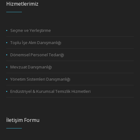
Hizmetlerimiz
Seçme ve Yerleştirme
Toplu İşe Alım Danışmanlığı
Dönemsel Personel Tedariği
Mevzuat Danışmanlığı
Yönetim Sistemleri Danışmanlığı
Endüstriyel & Kurumsal Temizlik Hizmetleri
İletişim Formu