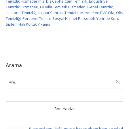
Temizlik Hizmetlerimiz
,
Dış Cephe Cam Temizlik
,
Endüstriyel
Temizlik Hizmetleri
,
Ev Villa Temizlik Hizmetleri
,
Genel Temizlik
,
Hastane Temizliği
,
İnşaat Sonrası Temizlik
,
Mermer ve PVC Cila
,
Ofis
Temizliği
,
Personel Temini
,
Sosyal Hizmet Personeli
,
Yerinde Kuru
Sistem Halı Koltuk Yıkama
Arama
Son Yazılar
Biztonságos játék online kaszinóban: hogyan védd