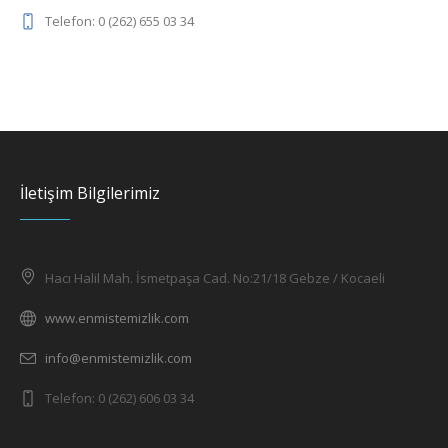
Telefon: 0 (262) 655 03 34
İletişim Bilgilerimiz
Hacı Halil Mah. İsmetpaşa Cad. No:21/18 Gebze / Kocaeli
www.enmistemizlik.com
info@enmistemizlik.com
Telefon: 0 (262) 606 03 34